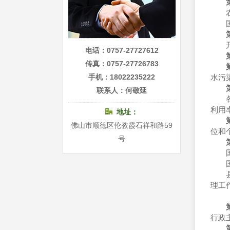
农业
国家
开发
电话：0757-27727612
第
传真：0757-27726783
手机：18022235222
水污
联系人：何敬延
各级
利用
地址：
佛山市顺德区伦教霞石祥和路59
位和
号
国务
国务
县级
理工
行政