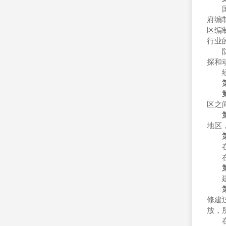
国家
府编
区编
行业
防洪
探和
经批
区之
第
地区
第
在水
在容
建设
修建
放，
在不