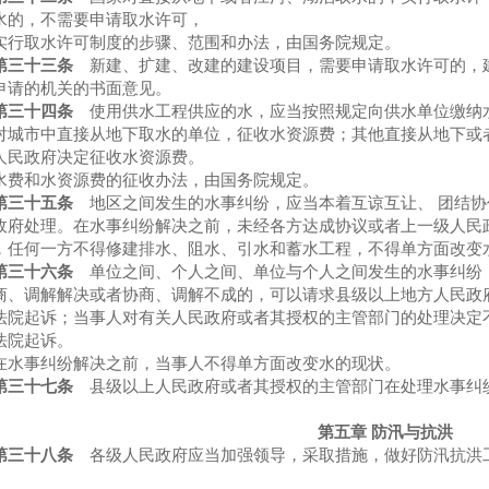
水的，不需要申请取水许可，
取水许可制度的步骤、范围和办法，由国务院规定。
第三十三条
新建、扩建、改建的建设项目，需要申请取水许可的，
申请的机关的书面意见。
第三十四条
使用供水工程供应的水，应当按照规定向供水单位缴纳
市中直接从地下取水的单位，征收水资源费；其他直接从地下或者
人民政府决定征收水资源费。
和水资源费的征收办法，由国务院规定。
第三十五条
地区之间发生的水事纠纷，应当本着互谅互让、 团结协
政府处理。在水事纠纷解决之前，未经各方达成协议或者上一级人民
，任何一方不得修建排水、阻水、引水和蓄水工程，不得单方面改变
第三十六条
单位之间、个人之间、单位与个人之间发生的水事纠纷
商、调解解决或者协商、调解不成的，可以请求县级以上地方人民政
法院起诉；当事人对有关人民政府或者其授权的主管部门的处理决定
法院起诉。
事纠纷解决之前，当事人不得单方面改变水的现状。
第三十七条
县级以上人民政府或者其授权的主管部门在处理水事纠
第五章 防汛与抗洪
第三十八条
各级人民政府应当加强领导，采取措施，做好防汛抗洪
。