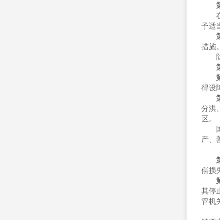
在汛
予适
措施
防御
得设
分洪
区。
国务
产、
偿损
其停
管机
（一