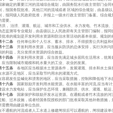
确定的重要江河的流域综合规划，由国务院水行政主管部门会同有
制，报国务院批准。其他江河的流域或者 区域的综合规划，由县级
制，报同级人民政府批准，并报上一级水行政主管部门备案。综合规
的需要。
， 治涝、灌溉、航运、城市和工业供水、水力发电、竹木流放、
动态监测等专业规划，由县级以上人民政府有关主管部门编制，报同
准的规划是开发利用水资源和防治水害活动的基本依据。规划的
第十二条
任何单位和个人引水、蓄水、排水，不得损害公共利益和
第十三条
开发利用水资源，应当服从防洪的总体安排，实行兴利与
间的利益，充分发挥水资源的综合效益。
十四条
开发利用水资源，应当首先满足城乡居民生活用水，统筹
，应当限制城市规模和耗水量大的工业、农业的发展。
十五条
各地区应当根据水土资源条件，发展灌溉、排水和水土保
源不足地区，应当采取节约用水的灌溉方式。
易发生盐碱化和渍害的地区，应当采取措施，控制和降低地下水
第十六条
国家鼓励开发利用水能资源。在水能丰富的河流,应当有计
水力发电站，应当保护生态环境，兼顾防洪、供水、灌溉、航运、
第十七条
国家保护和鼓励开发水运资源。在通航或者竹木流放的河
过船、过木设施，或者经国务院授权的部门批准采取其他补救措施，
所需费用由建设单位负担。
通航的河流或者人工水道上修建闸坝后可以通航的，闸坝建设单位