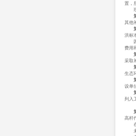
置，
现有
其他
洪标
因修
费用
采取
生态
设单
列入
高杆
在航
未经