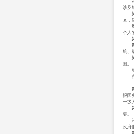
在行
涉及
区，
个人
航、
围。
集体
在水
报国
一级
要。
跨行
政府