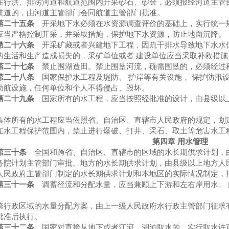
洪、排涝河道和航道范围内开采砂石、砂金，必须报经河道主管部
航道的，由河道主管部门会同航道主管部门批准。
第二十五条
开采地下水必须在水资源调查评价的基础上，实行统一
应当严格控制开采，并采取措施，保护地下水资源，防止地面沉降。
第二十六条
开采矿藏或者兴建地下工程，因疏干排水导致地下水水
的生活和生产造成损失的，采矿单位或者 建设单位应当采取补救措施
第二十七条
禁止围湖造田。禁止围垦河流，确需围垦的，必须经过
第二十八条
国家保护水工程及堤防、 护岸等有关设施， 保护防汛
助航设施，任何单位和个人不得侵占、毁坏。
第二十九条
国家所有的水工程，应当按照经批准的设计，由县级以
所有的水工程应当依照省、自治区、直辖市人民政府的规定，划
工程保护范围内，禁止进行爆破、打井、采石、取土等危害水工
第四章 用水管理
第三十条
全国和跨省、自治区、直辖市的区域的水长期供求计划，
务院计划主管部门审批。地方的水长期供求计划，由县级以上地方人
人民政府主管部门制定的水长期供求计划和本地区的实际情况制定，
第三十一条
调蓄径流和分配水量，应当兼顾上下游和左右岸用水、 
政区域的水量分配方案，由上一级人民政府水行政主管部门征求有
批准后执行。
第三十二条
国家对直接从地下或者江河、湖泊取水的，实行取水许