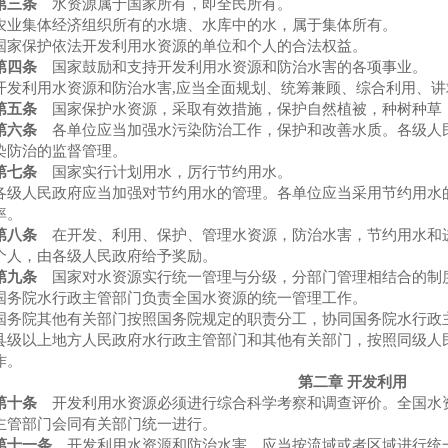
第三条
水资源属于国家所有，即全民所有。
集体经济组织所有的水塘、水库中的水，属于集体所有。
保护依法开发利用水资源的单位和个人的合法权益。
第四条
国家鼓励和支持开发利用水资源和防治水害的各项事业。
利用水资源和防治水害,应当全面规划、统筹兼顾、综合利用、讲
五条
国家保护水资源，采取有效措施，保护自然植被，种树种草
第六条
各单位应当加强水污染防治工作，保护和改善水质。各级人
染防治的监督管理。
第七条
国家实行计划用水，厉行节约用水。
人民政府应当加强对节约用水的管理。各单位应当采用节约用水的
率。
第八条
在开发、利用、保护、管理水资源，防治水害，节约用水和
个人，由各级人民政府给予奖励。
第九条
国家对水资源实行统一管理与分级，分部门管理相结合的制
院水行政主管部门负责全国水资源的统一管理工作。
院其他有关部门按照国务院规定的职责分工，协同国务院水行政主
以上地方人民政府水行政主管部门和其他有关部门，按照同级人民
作。
第二章 开发利用
第十条
开发利用水资源必须进行综合科学考察和调查评价。全国水
主管部门会同有关部门统一进行。
第十一条
开发利用水资源和防治水害，应当按流域或者区域进行统