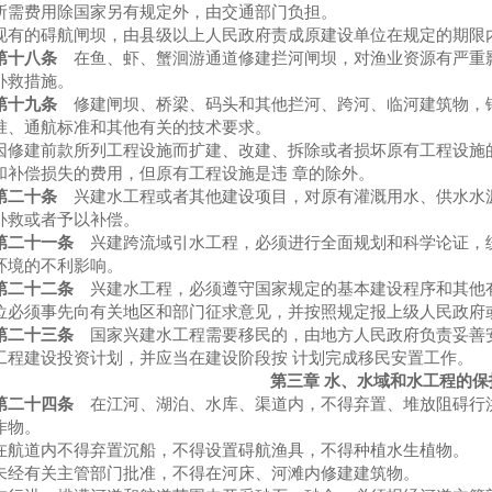
所需费用除国家另有规定外，由交通部门负担。
的碍航闸坝，由县级以上人民政府责成原建设单位在规定的期限
第十八条
在鱼、虾、蟹洄游通道修建拦河闸坝，对渔业资源有严重
补救措施。
第十九条
修建闸坝、桥梁、码头和其他拦河、跨河、临河建筑物，
准、通航标准和其他有关的技术要求。
建前款所列工程设施而扩建、改建、拆除或者损坏原有工程设施的
和补偿损失的费用，但原有工程设施是违 章的除外。
第二十条
兴建水工程或者其他建设项目，对原有灌溉用水、供水水
补救或者予以补偿。
第二十一条
兴建跨流域引水工程，必须进行全面规划和科学论证，
环境的不利影响。
第二十二条
兴建水工程，必须遵守国家规定的基本建设程序和其他
位必须事先向有关地区和部门征求意见，并按照规定报上级人民政府
第二十三条
国家兴建水工程需要移民的，由地方人民政府负责妥善
工程建设投资计划，并应当在建设阶段按 计划完成移民安置工作。
第三章 水、水域和水工程的保
第二十四条
在江河、湖泊、水库、渠道内，不得弃置、堆放阻碍行
作物。
道内不得弃置沉船，不得设置碍航渔具，不得种植水生植物。
有关主管部门批准，不得在河床、河滩内修建建筑物。