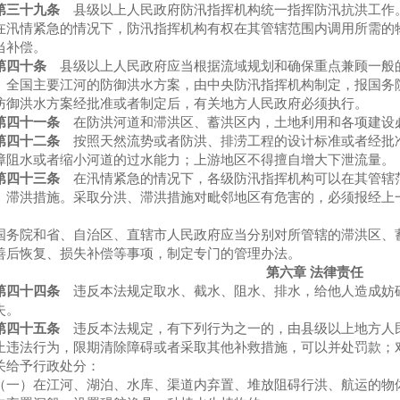
第三十九条
县级以上人民政府防汛指挥机构统一指挥防汛抗洪工作
情紧急的情况下，防汛指挥机构有权在其管辖范围内调用所需的物
当补偿。
第四十条
县级以上人民政府应当根据流域规划和确保重点兼顾一般
。全国主要江河的防御洪水方案，由中央防汛指挥机构制定，报国务
洪水方案经批准或者制定后，有关地方人民政府必须执行。
第四十一条
在防洪河道和滞洪区、蓄洪区内，土地利用和各项建设
第四十二条
按照天然流势或者防洪、排涝工程的设计标准或者经批
障阻水或者缩小河道的过水能力；上游地区不得擅自增大下泄流量。
第四十三条
在汛情紧急的情况下，各级防汛指挥机构可以在其管辖
、滞洪措施。采取分洪、滞洪措施对毗邻地区有危害的，必须报经上
院和省、自治区、直辖市人民政府应当分别对所管辖的滞洪区、蓄
善后恢复、损失补偿等事项，制定专门的管理办法。
第六章 法律责任
第四十四条
违反本法规定取水、截水、阻水、排水，给他人造成妨
失。
第四十五条
违反本法规定，有下列行为之一的，由县级以上地方人
止违法行为，限期清除障碍或者采取其他补救措施，可以并处罚款；
关给予行政处分：
）在江河、湖泊、水库、渠道内弃置、堆放阻碍行洪、航运的物体