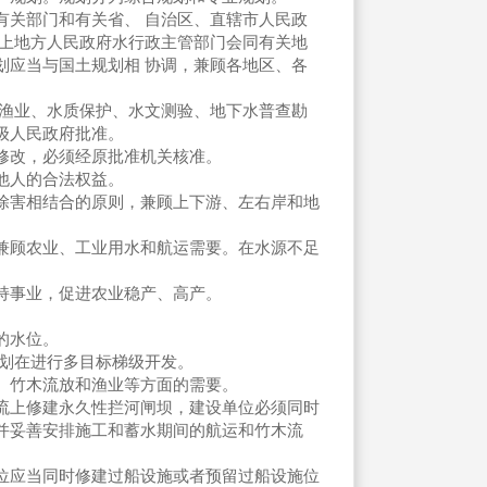
关部门和有关省、 自治区、直辖市人民政
以上地方人民政府水行政主管部门会同有关地
划应当与国土规划相 协调，兼顾各地区、各
渔业、水质保护、水文测验、地下水普查勘
级人民政府批准。
修改，必须经原批准机关核准。
他人的合法权益。
除害相结合的原则，兼顾上下游、左右岸和地
兼顾农业、工业用水和航运需要。在水源不足
持事业，促进农业稳产、高产。
的水位。
划在进行多目标梯级开发。
竹木流放和渔业等方面的需要。
流上修建永久性拦河闸坝，建设单位必须同时
并妥善安排施工和蓄水期间的航运和竹木流
应当同时修建过船设施或者预留过船设施位