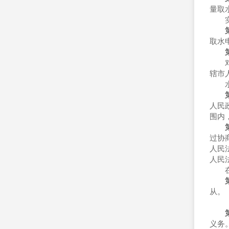
量取
实行
取水
对城
辖市
水费
人民
围内
过协
人民
人民
在水
从。
义务