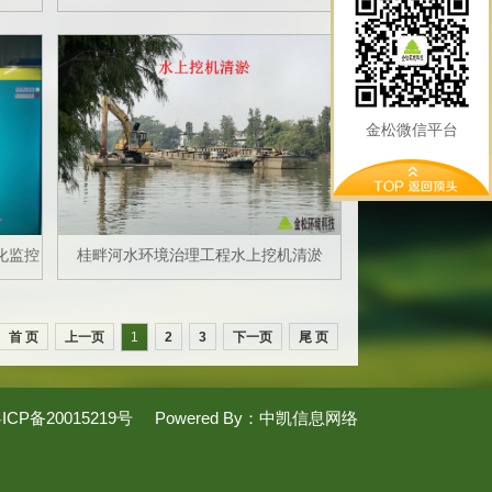
金松微信平台
化监控
桂畔河水环境治理工程水上挖机清淤
首 页
上一页
1
2
3
下一页
尾 页
ICP备20015219号
Powered By：
中凯信息网络